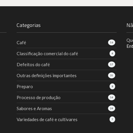
Categorias
Nã
Que
Café
16
En
Classificação comercial do café
4
Defeitos do café
17
Outras definições importantes
35
Preparo
8
Processo de produção
14
Sabores e Aromas
24
Variedades de café e cultivares
7