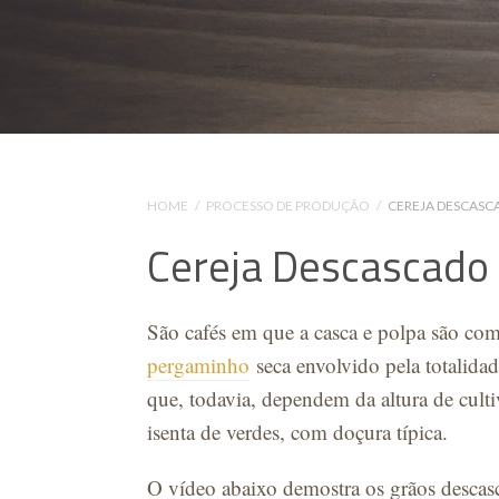
HOME
/
PROCESSO DE PRODUÇÃO
/
CEREJA DESCASC
Cereja Descascado 
São cafés em que a casca e polpa são co
pergaminho
seca envolvido pela totalida
que, todavia, dependem da altura de cult
isenta de verdes, com doçura típica.
O vídeo abaixo demostra os grãos desca