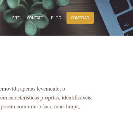
SITE
CONTATO
BLOG
COMPRAR
emovida apenas levemente; o
tem características próprias, identificáveis,
, porém com uma xícara mais limpa,