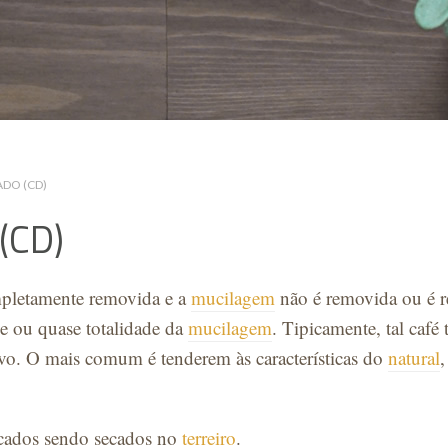
ADO (CD)
(CD)
mpletamente removida e a
mucilagem
não é removida ou é r
de ou quase totalidade da
mucilagem
. Tipicamente, tal café 
ivo. O mais comum é tenderem às características do
natural
scados sendo secados no
terreiro
.