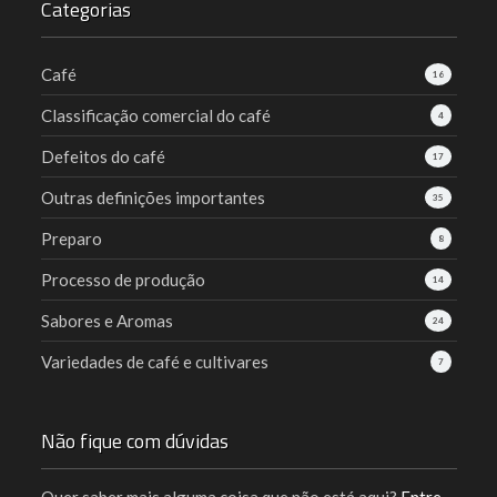
Categorias
Café
16
Classificação comercial do café
4
Defeitos do café
17
Outras definições importantes
35
Preparo
8
Processo de produção
14
Sabores e Aromas
24
Variedades de café e cultivares
7
Não fique com dúvidas
Quer saber mais alguma coisa que não está aqui?
Entre