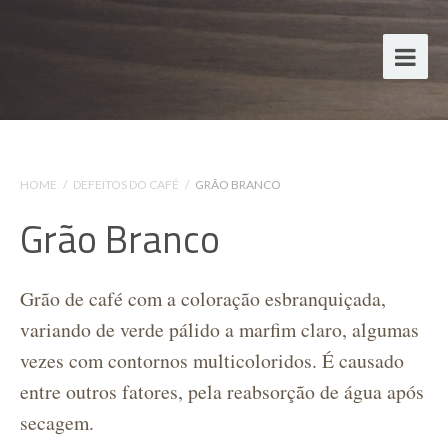
HOME
/
DEFEITOS DO CAFÉ
/
GRÃO BRANCO
Grão Branco
G
rão de café com a coloração esbranquiçada,
variando de verde pálido a marfim claro, algumas
vezes com contornos multicoloridos. É causado
entre outros fatores, pela reabsorção de água após
secagem.