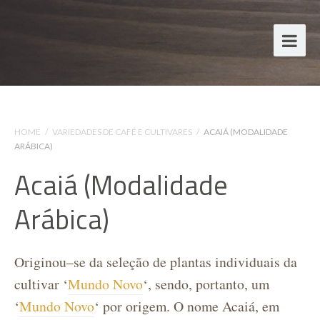
HOME
/
VARIEDADES DE CAFÉ E CULTIVARES
/
ACAIÁ (MODALIDADE
ARÁBICA)
Acaiá (Modalidade
Arábica)
Originou–se da seleção de plantas individuais da
cultivar ‘
Mundo Novo
‘, sendo, portanto, um
‘
Mundo Novo
‘ por origem. O nome Acaiá, em