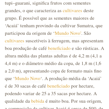
tupi–guarani, significa frutos com sementes
grandes, o que caracteriza as
cultivares
deste
grupo. É possível que as sementes maiores de
‘Acaiá’ tenham provindo da cultivar Sumatra, que
participou da origem de ‘
Mundo Novo’
. São
cultivares
suscetíveis à ferrugem, mas apresentam
boa produção de café
beneficiado
e são rústicas. A
altura média das plantas adultas é de 4,2 m (4,1 a
4,4 m) e o diâmetro médio da copa, de 1,8 m (1,6
a 2,0 m), apresentando copa de formato mais fino
que ‘
Mundo Novo
‘. A produção média da ‘Acaiá’
é de 30 sacas de café
beneficiado
por hectare,
podendo variar de 25 a 35 sacas por hectare. A
qualidade da
bebida
é muito boa. Por sua origem,
a composição da cultivar Acaiá é cerca de 50% de