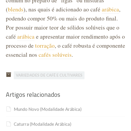
comum no preparo de “ligas” ou misturas
(
blends
), nas quais é adicionado ao café
arábica
,
podendo compor 50% ou mais do produto final.
Por possuir maior teor de sólidos solúveis que o
café
arábica
e apresentar maior rendimento após o
processo de
torração
, o café robusta é componente
essencial nos
cafés solúveis
.
VARIEDADES DE CAFÉ E CULTIVARES
Artigos relacionados
Mundo Novo (Modalidade Arábica)
Caturra (Modalidade Arábica)