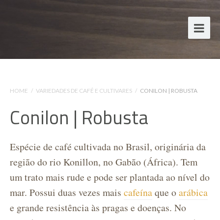
HOME
/
VARIEDADES DE CAFÉ E CULTIVARES
/
CONILON | ROBUSTA
Conilon | Robusta
Espécie de café cultivada no Brasil, originária da
região do rio Konillon, no Gabão (África). Tem
um trato mais rude e pode ser plantada ao nível do
mar. Possui duas vezes mais
cafeína
que o
arábica
e grande resistência às pragas e doenças. No