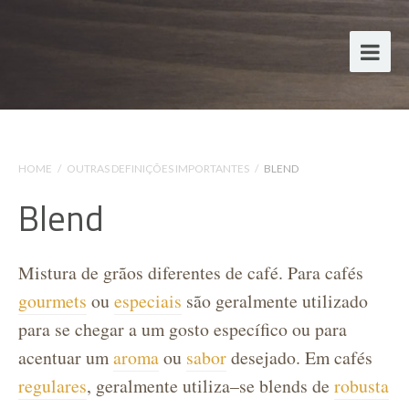
HOME
/
OUTRAS DEFINIÇÕES IMPORTANTES
/
BLEND
Blend
Mistura de grãos diferentes de café. Para cafés
gourmets
ou
especiais
são geralmente utilizado
para se chegar a um gosto específico ou para
acentuar um
aroma
ou
sabor
desejado. Em cafés
regulares
, geralmente utiliza–se blends de
robusta